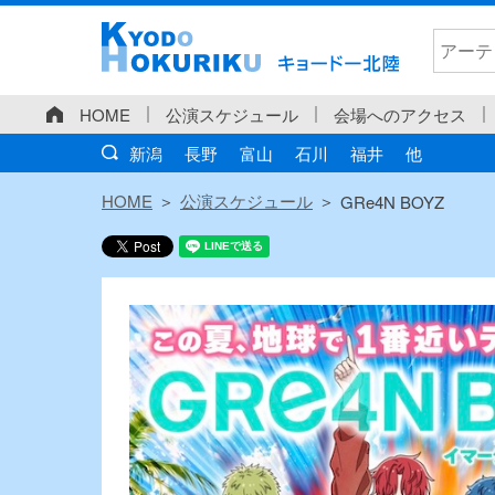
HOME
公演スケジュール
会場へのアクセス
新潟
長野
富山
石川
福井
他
HOME
公演スケジュール
GRe4N BOYZ