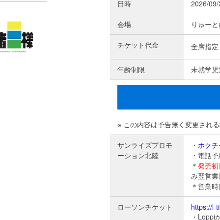
日時
2026/09
会場
りゅーと
チケット代金
全席指定 
年齢制限
未就学児
※ この内容は予告無く変更され
サンライズプロモ
・
ホクチ
ーション北陸
・電話予約 
＊
発売初
み翌営業
＊営業時間
ローソンチケット
https://l
・Lopp