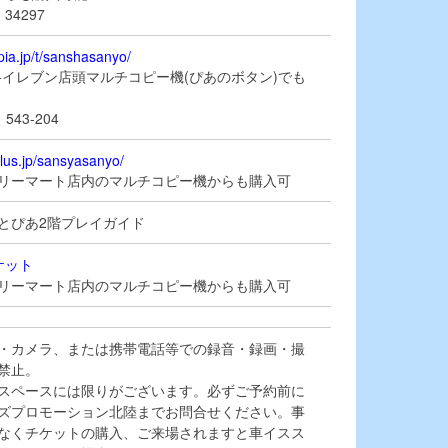
34297
.pia.jp/t/sanshasanyo/
-イレブン店頭マルチコピー機(ぴあのボタン)でも
43-204
plus.jp/sansyasanyo/
リーマート店内のマルチコピー機からも購入可
とぴあ2階プレイガイド
ケット
リーマート店内のマルチコピー機からも購入可
・カメラ、または携帯電話等での録音・録画・撮
禁止。
スペースには限りがございます。必ずご予約前に
ズプロモーション北陸までお問合せください。事
なくチケットの購入、ご来場されますと車イスス