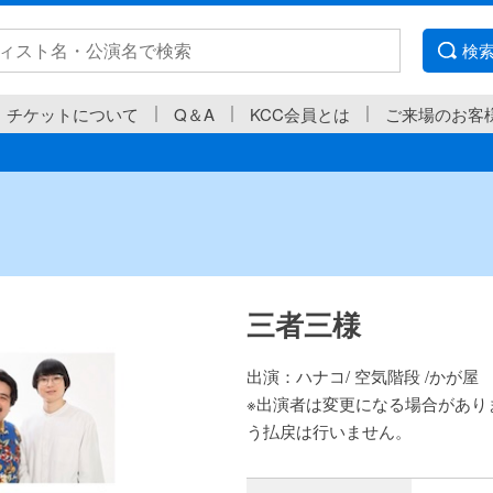
検
チケットについて
Q＆A
KCC会員とは
ご来場のお客
三者三様
出演：ハナコ/ 空気階段 /かが屋
※出演者は変更になる場合があり
う払戻は行いません。