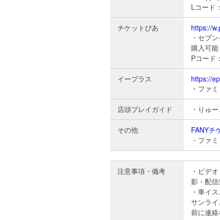
Lコード：
チケットぴあ
https://w
・セブン
購入可能
Pコード：5
イープラス
https://e
・ファミ
店頭プレイガイド
・りゅー
その他
FANYチ
・ファミ
注意事項・備考
・ビデオ
影・配信
・車イス
サンライ
前に連絡