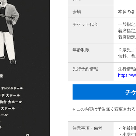
会場
本多の森
チケット代金
一般指定席
着席指定席
着席指定席
年齢制限
２歳児ま
無料。着
先行予約情報
先行情報
https://
チ
※ この内容は予告無く変更され
注意事項・備考
＜年齢制
・小学生