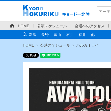
HOME
公演スケジュール
会場へのアクセス
新潟
長野
富山
石川
福井
他
HOME
公演スケジュール
ハルカミライ