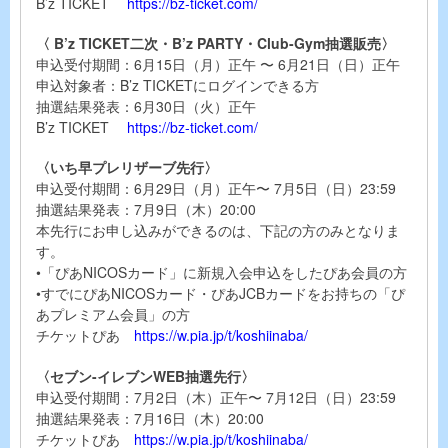
B’z TICKET
https://bz-ticket.com/
〈 B’z TICKET二次・B’z PARTY・Club-Gym抽選販売〉
申込受付期間：6月15日（月）正午 〜 6月21日（日）正午
申込対象者：B’z TICKETにログインできる方
抽選結果発表：6月30日（火）正午
B’z TICKET
https://bz-ticket.com/
〈いち早プレリザーブ先行〉
申込受付期間：6月29日（月）正午〜 7月5日（日）23:59
抽選結果発表：7月9日（木）20:00
本先行にお申し込みができるのは、下記の方のみとなりま
す。
•「ぴあNICOSカード」に新規入会申込をしたぴあ会員の方
•すでにぴあNICOSカード・ぴあJCBカードをお持ちの「ぴ
あプレミアム会員」の方
チケットぴあ
https://w.pia.jp/t/koshiinaba/
〈セブン-イレブンWEB抽選先行〉
申込受付期間：7月2日（木）正午〜 7月12日（日）23:59
抽選結果発表：7月16日（木）20:00
チケットぴあ
https://w.pia.jp/t/koshiinaba/