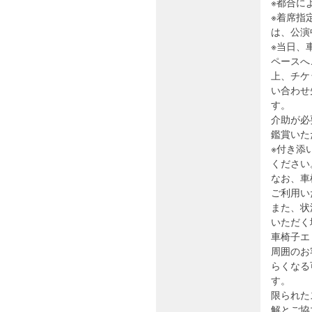
※都合に
※着席指
は、公演
※当日、
ペースへ
上、チケ
い合わせ
す。
介助が必
鑑賞いた
※付き添
ください
なお、車
ご利用い
また、状
いただく
車椅子エ
周囲のお
らくなる
す。
限られた
解とご協