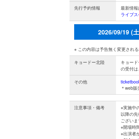
先行予約情報
最新情報
ライブス
2026/09/1
※ この内容は予告無く変更され
キョードー北陸
キョード
の受付は
その他
ticketboo
＊web
注意事項・備考
※実施中
以降の先
ございま
※開場時
※出演者