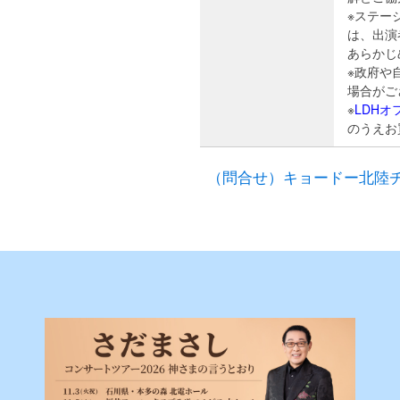
※ステー
は、出演
あらかじ
※政府や
場合がご
※
LDH
のうえお
（問合せ）キョードー北陸チケット