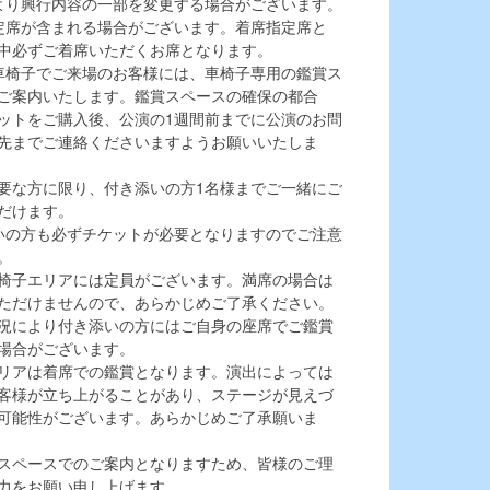
より興行内容の一部を変更する場合がございます。
定席が含まれる場合がございます。着席指定席と
中必ずご着席いただくお席となります。
車椅子でご来場のお客様には、車椅子専用の鑑賞ス
ご案内いたします。鑑賞スペースの確保の都合
ットをご購入後、公演の1週間前までに公演のお問
先までご連絡くださいますようお願いいたしま
要な方に限り、付き添いの方1名様までご一緒にご
だけます。
いの方も必ずチケットが必要となりますのでご注意
。
椅子エリアには定員がございます。満席の場合は
ただけませんので、あらかじめご了承ください。
況により付き添いの方にはご自身の座席でご鑑賞
場合がございます。
リアは着席での鑑賞となります。演出によっては
客様が立ち上がることがあり、ステージが見えづ
可能性がございます。あらかじめご了承願いま
スペースでのご案内となりますため、皆様のご理
力をお願い申し上げます。