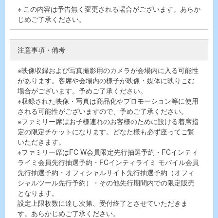
※ この内容は予告無く変更される場合がございます。あらか
じめご了承ください。
注意事項・備考
※映像収録および写真撮影用のカメラが会場内に入る可能性
があります。客席や会場内の様子が映像・媒体に映りこむ
場合がございます。予めご了承ください。
※収録された映像・写真は商品化やプロモーション等に使用
される可能性がございますので、予めご了承ください。
※ファミリー席はお子様連れのお客様のために設ける着席指
定の限定チケットになります。どなた様も必ず座ってご覧
いただきます。
※ファミリー席はFC W会員限定先行抽選予約・FCインティ
ライミ会員先行抽選予約・FCインティライミ モバイル会員
先行抽選予約・オフィシャルサイト先行抽選予約（オフィ
シャルツール先行予約）・その他先行期間内での限定販売
となります。
設定上限枚数に達し次第、受付終了とさせていただきま
す。あらかじめご了承ください。