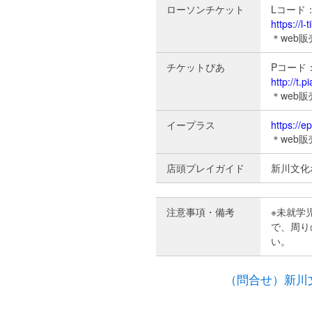
ローソンチケット
Lコード：
https://l-
＊web
チケットぴあ
Pコード：3
http://t.pi
＊web
イープラス
https://ep
＊web
店頭プレイガイド
新川文化
注意事項・備考
※未就学
で、周り
い。
（問合せ）新川文化ホ