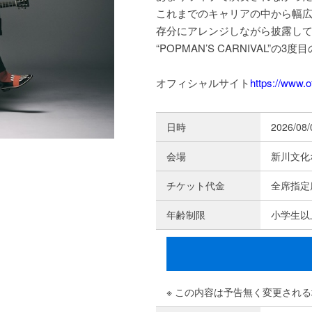
これまでのキャリアの中から幅
存分にアレンジしながら披露し
“POPMAN’S CARNIVAL”
オフィシャルサイト
https://www.
日時
2026/08
会場
新川文化
チケット代金
全席指定席
年齢制限
小学生以
※ この内容は予告無く変更され