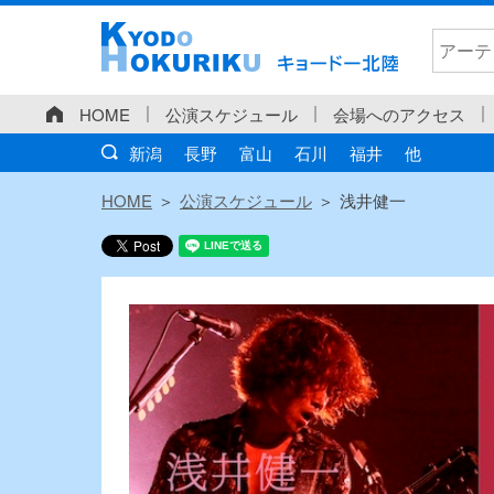
HOME
公演スケジュール
会場へのアクセス
新潟
長野
富山
石川
福井
他
HOME
公演スケジュール
浅井健一